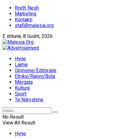
Rreth Nesh
Marketing
Kontakti
stafi@malesia.org
E shtunë, 8 Gusht, 2026
Hyrje
Lajme
Opinione/Editoriale
Etnike/Rajoni/Bota
Mërgata
Kulturë
Sport
Të Ndryshme
No Result
View All Result
Hyrje