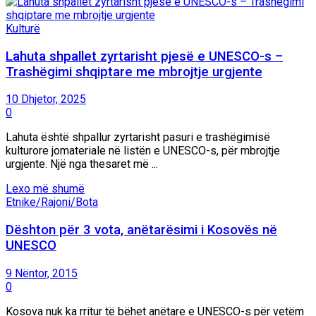
Kulturë
Lahuta shpallet zyrtarisht pjesë e UNESCO-s –
Trashëgimi shqiptare me mbrojtje urgjente
10 Dhjetor, 2025
0
Lahuta është shpallur zyrtarisht pasuri e trashëgimisë
kulturore jomateriale në listën e UNESCO-s, për mbrojtje
urgjente. Një nga thesaret më ...
Details
Lexo më shumë
Etnike/Rajoni/Bota
Dështon për 3 vota, anëtarësimi i Kosovës në
UNESCO
9 Nëntor, 2015
0
Kosova nuk ka rritur të bëhet anëtare e UNESCO-s për vetëm