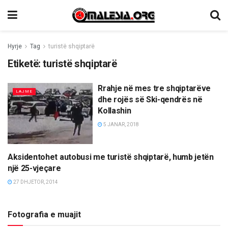
Hyrje
Tag
turistë shqiptarë
Etiketë:
turistë shqiptarë
Rrahje në mes tre shqiptarëve
LAJME
dhe rojës së Ski-qendrës në
Kollashin
5 JANAR, 2018
Aksidentohet autobusi me turistë shqiptarë, humb jetën
LAJME
një 25-vjeçare
27 DHJETOR, 2014
Fotografia e muajit