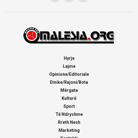
Hyrje
Lajme
Opinione/Editoriale
Etnike/Rajoni/Bota
Mërgata
Kulturë
Sport
Të Ndryshme
Rreth Nesh
Marketing