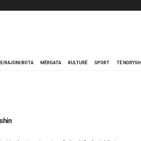
KE/RAJONI/BOTA
MËRGATA
KULTURË
SPORT
TË NDRYS
eshin