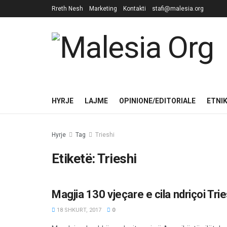
Rreth Nesh
Marketing
Kontakti
stafi@malesia.org
HYRJE
LAJME
OPINIONE/EDITORIALE
ETNI
Hyrje
Tag
Trieshi
Etiketë:
Trieshi
Magjia 130 vjeçare e cila ndriçoi Tri
OPINIONE/EDITORIALE
18 SHKURT, 2017
0