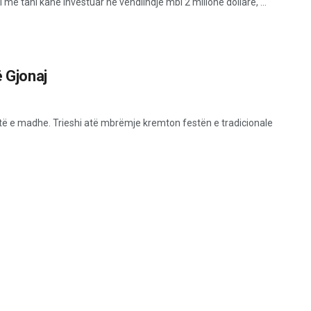
më tani kanë investuar në vendlindje mbi 2 milionë dollarë, ...
ë Gjonaj
estë e madhe. Trieshi atë mbrëmje kremton festën e tradicionale