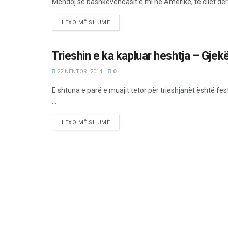
Mendoj se bashkëvendasit e mi në Amerikë, të cilët deri 
LEXO MË SHUMË
Trieshin e ka kapluar heshtja – Gjek
OPINIONE/EDITORIALE
22 NËNTOR, 2014
0
E shtuna e parë e muajit tetor për trieshjanët është f
...
LEXO MË SHUMË