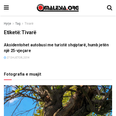
Hyrje
Tag
Tivarë
Etiketë:
Tivarë
Aksidentohet autobusi me turistë shqiptarë, humb jetën
LAJME
një 25-vjeçare
27 DHJETOR, 2014
Fotografia e muajit