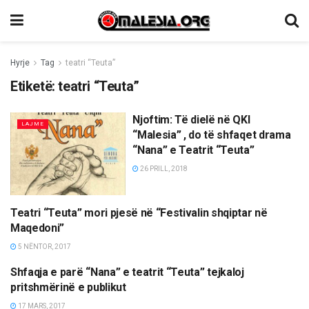
Hyrje
Tag
teatri “Teuta”
Etiketë:
teatri “Teuta”
Njoftim: Të dielë në QKI
LAJME
“Malesia” , do të shfaqet drama
“Nana” e Teatrit “Teuta”
26 PRILL, 2018
Teatri “Teuta” mori pjesë në “Festivalin shqiptar në
KULTURË
Maqedoni”
5 NËNTOR, 2017
Shfaqja e parë “Nana” e teatrit “Teuta” tejkaloj
KULTURË
pritshmërinë e publikut
17 MARS, 2017