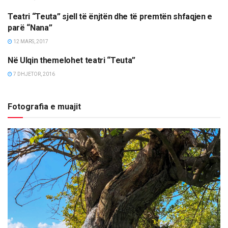
Teatri “Teuta” sjell të ënjtën dhe të premtën shfaqjen e
TË NDRYSHME
parë “Nana”
12 MARS, 2017
Në Ulqin themelohet teatri “Teuta”
KULTURË
7 DHJETOR, 2016
Fotografia e muajit