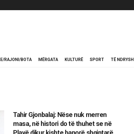
KE/RAJONI/BOTA
MËRGATA
KULTURË
SPORT
TË NDRYS
Tahir Gjonbalaj: Nëse nuk merren
masa, në histori do të thuhet se në
Plavë dikur kishte banorë shqiptarë