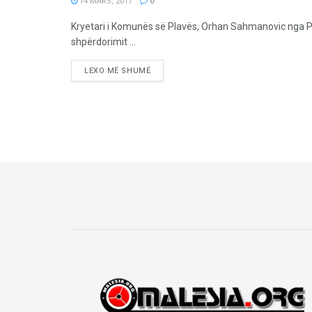
14 MARS, 2017
0
Kryetari i Komunës së Plavës, Orhan Sahmanovic nga Pa
shpërdorimit ...
LEXO MË SHUMË