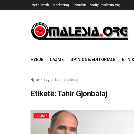
Rreth Nesh
Marketing
Kontakti
stafi@malesia.org
HYRJE
LAJME
OPINIONE/EDITORIALE
ETNI
Hyrje
Tag
Tahir Gjonbalaj
Etiketë:
Tahir Gjonbalaj
LAJME