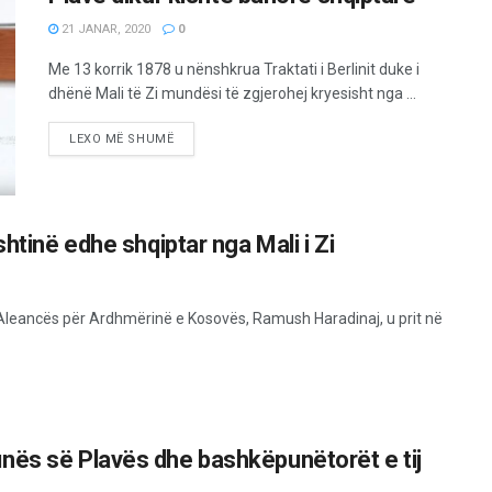
21 JANAR, 2020
0
Me 13 korrik 1878 u nënshkrua Traktati i Berlinit duke i
dhënë Mali të Zi mundësi të zgjerohej kryesisht nga ...
LEXO MË SHUMË
htinë edhe shqiptar nga Mali i Zi
 i Aleancës për Ardhmërinë e Kosovës, Ramush Haradinaj, u prit në
nës së Plavës dhe bashkëpunëtorët e tij