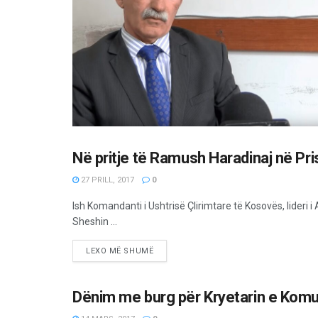
Në pritje të Ramush Haradinaj në Pris
LAJME
27 PRILL, 2017
0
Ish Komandanti i Ushtrisë Çlirimtare të Kosovës, lideri
Sheshin ...
LEXO MË SHUMË
Dënim me burg për Kryetarin e Komu
LAJME