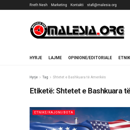
Rreth Nesh
Marketing
Kontakti
stafi@malesia.org
HYRJE
LAJME
OPINIONE/EDITORIALE
ETNI
Hyrje
Tag
Shtetet e Bashkuara të Amerikës
Etiketë:
Shtetet e Bashkuara t
ETNIKE/RAJONI/BOTA