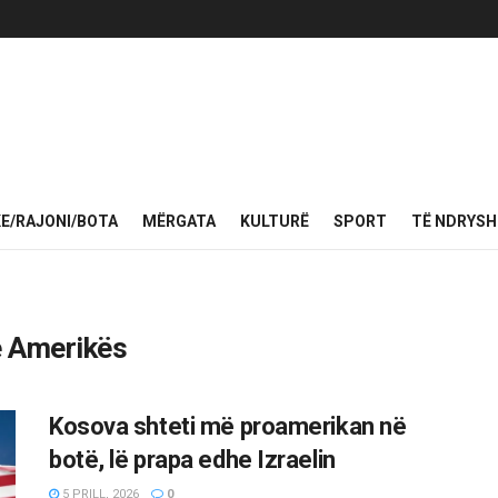
KE/RAJONI/BOTA
MËRGATA
KULTURË
SPORT
TË NDRYS
ë Amerikës
Kosova shteti më proamerikan në
botë, lë prapa edhe Izraelin
5 PRILL, 2026
0