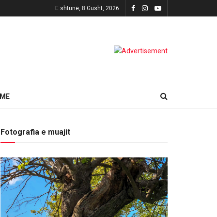
E shtunë, 8 Gusht, 2026
HME
Fotografia e muajit