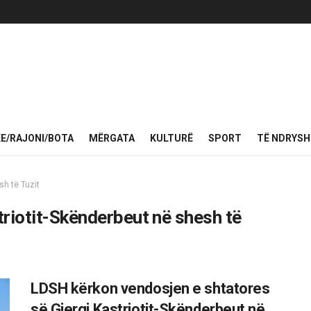
KE/RAJONI/BOTA
MËRGATA
KULTURË
SPORT
TË NDRYS
sh të Tuzit
triotit-Skënderbeut në shesh të
LDSH kërkon vendosjen e shtatores
së Gjergj Kastriotit-Skënderbeut në