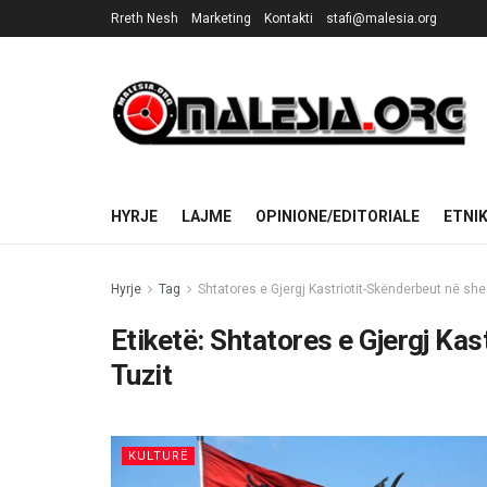
Rreth Nesh
Marketing
Kontakti
stafi@malesia.org
HYRJE
LAJME
OPINIONE/EDITORIALE
ETNI
Hyrje
Tag
Shtatores e Gjergj Kastriotit-Skënderbeut në she
Etiketë:
Shtatores e Gjergj Kas
Tuzit
KULTURË