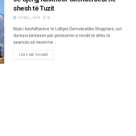
shesh të Tuzit
10 PRILL, 2018
0
Klubi i këshilltarëve të Lidhjes Demokratike Shqiptare, sot
dorëzoi kërkesën për plotësimin e rendit të ditës të
seancës së nesërme ...
LEXO MË SHUMË