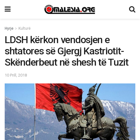
Hyrje
Kulturë
LDSH kërkon vendosjen e
shtatores së Gjergj Kastriotit-
Skënderbeut në shesh të Tuzit
10 Prill, 2018