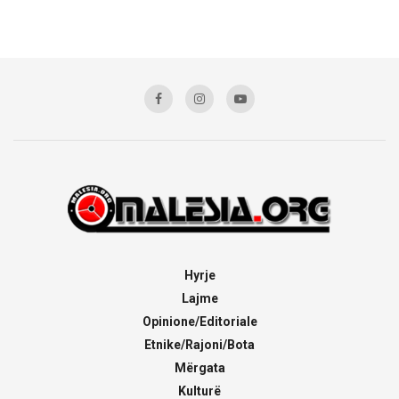
Hyrje
Lajme
Opinione/Editoriale
Etnike/Rajoni/Bota
Mërgata
Kulturë