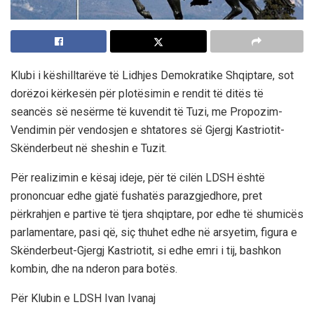
Klubi i këshilltarëve të Lidhjes Demokratike Shqiptare, sot
dorëzoi kërkesën për plotësimin e rendit të ditës të
seancës së nesërme të kuvendit të Tuzi, me Propozim-
Vendimin për vendosjen e shtatores së Gjergj Kastriotit-
Skënderbeut në sheshin e Tuzit.
Për realizimin e kësaj ideje, për të cilën LDSH është
prononcuar edhe gjatë fushatës parazgjedhore, pret
përkrahjen e partive të tjera shqiptare, por edhe të shumicës
parlamentare, pasi që, siç thuhet edhe në arsyetim, figura e
Skënderbeut-Gjergj Kastriotit, si edhe emri i tij, bashkon
kombin, dhe na nderon para botës.
Për Klubin e LDSH Ivan Ivanaj