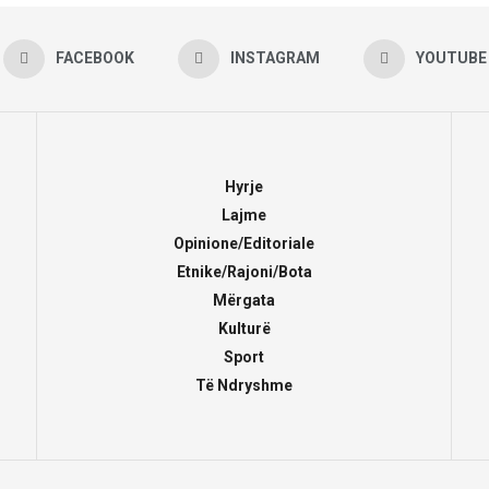
FACEBOOK
INSTAGRAM
YOUTUBE
Hyrje
Lajme
Opinione/Editoriale
Etnike/Rajoni/Bota
Mërgata
Kulturë
Sport
Të Ndryshme