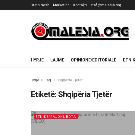
Rreth Nesh
Marketing
Kontakti
stafi@malesia.org
HYRJE
LAJME
OPINIONE/EDITORIALE
ETNI
Hyrje
Tag
Shqipëria Tjetër
Etiketë:
Shqipëria Tjetër
ETNIKE/RAJONI/BOTA