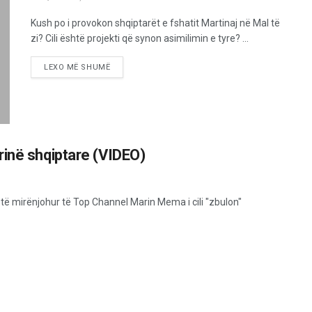
Kush po i provokon shqiptarët e fshatit Martinaj në Mal të
zi? Cili është projekti që synon asimilimin e tyre? ...
LEXO MË SHUMË
rinë shqiptare (VIDEO)
t të mirënjohur të Top Channel Marin Mema i cili "zbulon"