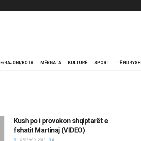
KE/RAJONI/BOTA
MËRGATA
KULTURË
SPORT
TË NDRYS
Kush po i provokon shqiptarët e
fshatit Martinaj (VIDEO)
1 QERSHOR, 2019
0