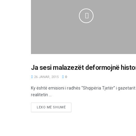
Ja sesi malazezët deformojnë histo
OPINIONE/EDITORIALE
26 JANAR, 2015
0
Ky është emisioni i radhës “Shqipëria Tjetër” i gazetari
realitetin ...
LEXO MË SHUMË