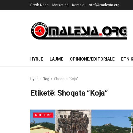
Rreth Nesh
Marketing
Kontakti
stafi@malesia.org
HYRJE
LAJME
OPINIONE/EDITORIALE
ETNI
Hyrje
Tag
Shoqata "Koja"
Etiketë:
Shoqata “Koja”
KULTURË