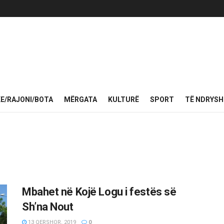
KE/RAJONI/BOTA
MËRGATA
KULTURË
SPORT
TË NDRYS
Mbahet në Kojë Logu i festës së
Sh’na Nout
13 QERSHOR, 2019
0