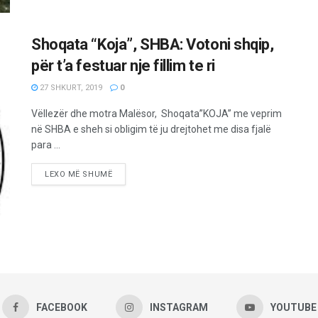
Shoqata “Koja”, SHBA: Votoni shqip,
për t’a festuar nje fillim te ri
27 SHKURT, 2019
0
Vëllezër dhe motra Malësor, Shoqata”KOJA” me veprim
në SHBA e sheh si obligim të ju drejtohet me disa fjalë
para ...
LEXO MË SHUMË
FACEBOOK
INSTAGRAM
YOUTUBE