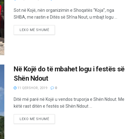
Sot në Kojë, nën organizimin e Shoqatës “Koja”, nga
SHBA, me rastin e Ditës së Sh'na Nout, u mbajt logu ...
LEXO MË SHUMË
Në Kojë do të mbahet logu i festës së
Shën Ndout
11 QERSHOR, 2019
0
Ditë më parë në Kojë u vendos truporja e Shën Ndout. Me
këtë rast ditën e festës së Shën Ndout ...
LEXO MË SHUMË