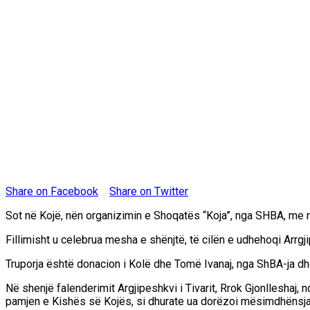
Share on Facebook
Share on Twitter
Sot në Kojë, nën organizimin e Shoqatës “Koja”, nga SHBA, me ra
Fillimisht u celebrua mesha e shënjtë, të cilën e udhehoqi Arrgji
Truporja është donacion i Kolë dhe Tomë Ivanaj, nga ShBA-ja dh
Në shenjë falenderimit Argjipeshkvi i Tivarit, Rrok Gjonlleshaj,
pamjen e Kishës së Kojës, si dhurate ua dorëzoi mësimdhënsja,