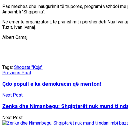
Pas meshes dhe inaugurimit të trupores, programi vazhdoi me pjes
Ansambli “Shqiponja”.
Në emër të organizatorit, të pranishmit i përshendeti Nua Ivana
Tuzit, Ivan Ivanaj.
Albert Camaj
Tags:
Shoqata "Koja"
Previous Post
Çdo popull e ka demokracin që meriton!
Next Post
Zenka dhe Nimanbegu: Shqiptarët nuk mund ti ndani
Next Post