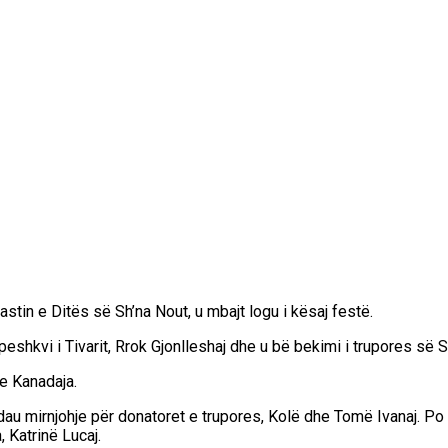
stin e Ditës së Sh’na Nout, u mbajt logu i kësaj festë.
peshkvi i Tivarit, Rrok Gjonlleshaj dhe u bë bekimi i trupores së S
e Kanadaja.
 ndau mirnjohje për donatoret e trupores, Kolë dhe Tomë Ivanaj. Po
 Katrinë Lucaj.