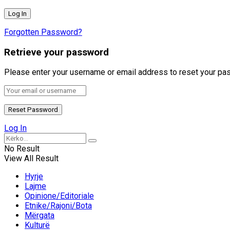
Forgotten Password?
Retrieve your password
Please enter your username or email address to reset your pa
Log In
No Result
View All Result
Hyrje
Lajme
Opinione/Editoriale
Etnike/Rajoni/Bota
Mërgata
Kulturë