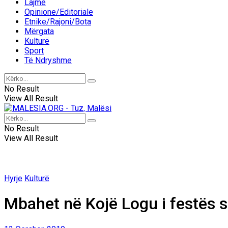
Lajme
Opinione/Editoriale
Etnike/Rajoni/Bota
Mërgata
Kulturë
Sport
Të Ndryshme
No Result
View All Result
No Result
View All Result
Hyrje
Kulturë
Mbahet në Kojë Logu i festës 