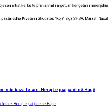
ën artistike, ku të pranishmit i argëtuan këngëtari i mirënjohur n
j, pastaj edhe Kryetari i Shoqatës “Koja”, nga SHBA, Marash Nucul
 mbi baza fetare. Herojt e juaj janë në Hagë