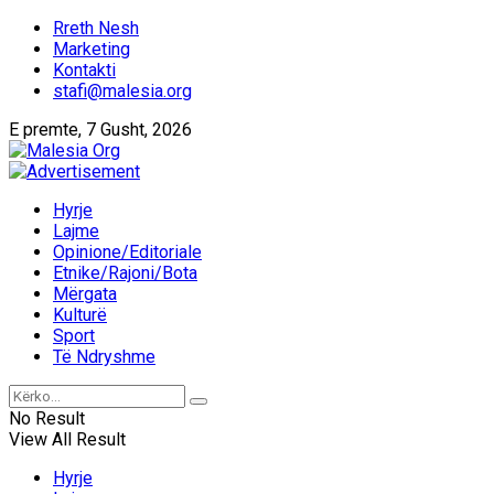
Rreth Nesh
Marketing
Kontakti
stafi@malesia.org
E premte, 7 Gusht, 2026
Hyrje
Lajme
Opinione/Editoriale
Etnike/Rajoni/Bota
Mërgata
Kulturë
Sport
Të Ndryshme
No Result
View All Result
Hyrje