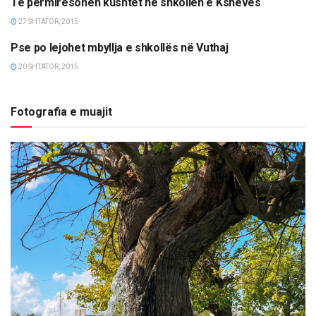
Të përmirësohen kushtet në shkollën e Kshevës
OPINIONE/EDITORIALE
27 SHTATOR, 2015
Pse po lejohet mbyllja e shkollës në Vuthaj
ETNIKE/RAJONI/BOTA
20 SHTATOR, 2015
Fotografia e muajit