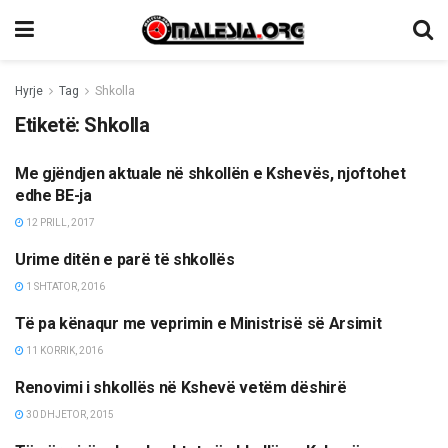
Hyrje
Tag
Shkolla
Etiketë:
Shkolla
Me gjëndjen aktuale në shkollën e Kshevës, njoftohet
OPINIONE/EDITORIALE
edhe BE-ja
12 PRILL, 2017
Urime ditën e parë të shkollës
LAJME
1 SHTATOR, 2016
Të pa kënaqur me veprimin e Ministrisë së Arsimit
OPINIONE/EDITORIALE
11 KORRIK, 2016
Renovimi i shkollës në Kshevë vetëm dëshirë
LAJME
30 DHJETOR, 2015