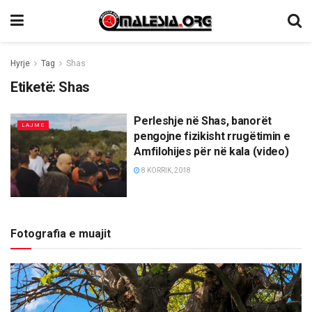
Hyrje
Tag
Shas
Etiketë:
Shas
Perleshje në Shas, banorët
LAJME
pengojne fizikisht rrugëtimin e
Amfilohijes për në kala (video)
8 KORRIK, 2018
Fotografia e muajit