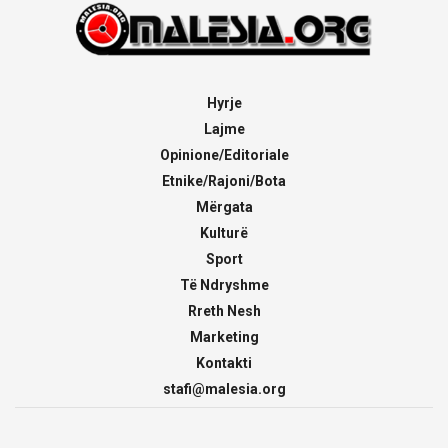
Hyrje
Lajme
Opinione/Editoriale
Etnike/Rajoni/Bota
Mërgata
Kulturë
Sport
Të Ndryshme
Rreth Nesh
Marketing
Kontakti
stafi@malesia.org