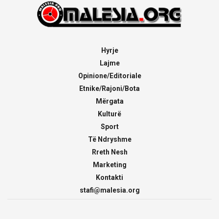
Hyrje
Lajme
Opinione/Editoriale
Etnike/Rajoni/Bota
Mërgata
Kulturë
Sport
Të Ndryshme
Rreth Nesh
Marketing
Kontakti
stafi@malesia.org