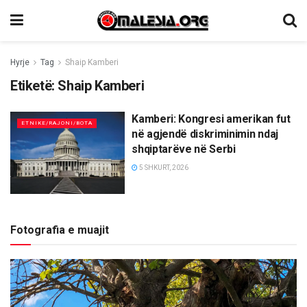
Hyrje
Tag
Shaip Kamberi
Etiketë:
Shaip Kamberi
Kamberi: Kongresi amerikan fut
ETNIKE/RAJONI/BOTA
në agjendë diskriminimin ndaj
shqiptarëve në Serbi
5 SHKURT, 2026
Fotografia e muajit