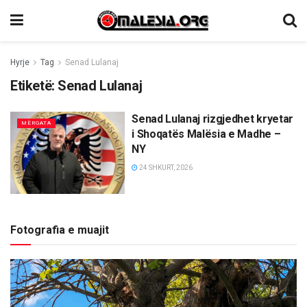
Hyrje
Tag
Senad Lulanaj
Etiketë:
Senad Lulanaj
Senad Lulanaj rizgjedhet kryetar
MËRGATA
i Shoqatës Malësia e Madhe –
NY
24 SHKURT, 2026
Fotografia e muajit