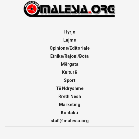
Hyrje
Lajme
Opinione/Editoriale
Etnike/Rajoni/Bota
Mërgata
Kulturë
Sport
Të Ndryshme
Rreth Nesh
Marketing
Kontakti
stafi@malesia.org