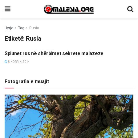
Hyrje
Tag
Rusia
Etiketë:
Rusia
Spiunet rus në shërbimet sekrete malazeze
ETNIKE/RAJONI/BOTA
8 KORRIK, 2014
Fotografia e muajit