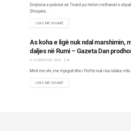
Drejtoria e policisë së Tivarit po heton rrethanat e sh
Shoqata ...
LEXO MË SHUMË
As koha e ligë nuk ndal marshimin, 
LAJME
daljes në Rumi – Gazeta Dan prodhon
16 QERSHOR, 2014
0
Moti me shi, me mjegull dhe i ftoftë nuk i ka ndalur mb
LEXO MË SHUMË