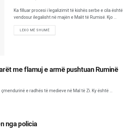
Ka filluar procesi i legalizimit të kishës serbe e cila është
vendosur ilegalisht në majën e Malit të Rumisë. Kjo ...
LEXO MË SHUMË
arët me flamuj e armë pushtuan Ruminë
 çmendurinë e radhës të medieve në Mal të Zi. Ky është ...
n nga policia