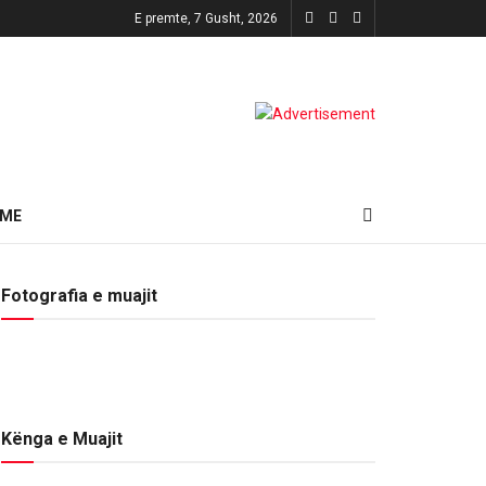
E premte, 7 Gusht, 2026
HME
Fotografia e muajit
Kënga e Muajit