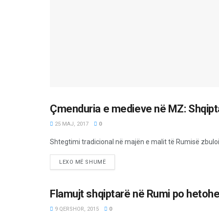
Çmenduria e medieve në MZ: Shqipt
LAJME
25 MAJ, 2017
0
Shtegtimi tradicional në majën e malit të Rumisë zbuloi
LEXO MË SHUMË
Flamujt shqiptarë në Rumi po hetohe
LAJME
9 QERSHOR, 2015
0