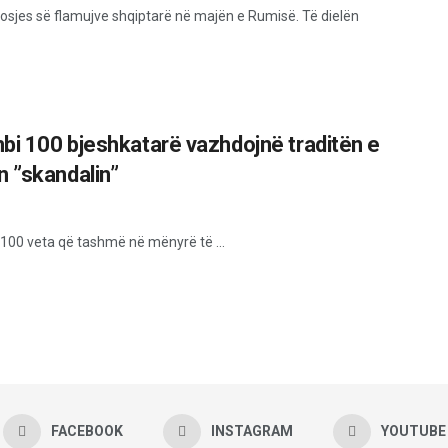
palosjes së flamujve shqiptarë në majën e Rumisë. Të dielën
mbi 100 bjeshkatarë vazhdojnë traditën e
 ”skandalin”
i 100 veta që tashmë në mënyrë të ...
FACEBOOK
INSTAGRAM
YOUTUBE