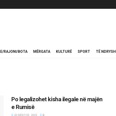
KE/RAJONI/BOTA
MËRGATA
KULTURË
SPORT
TË NDRYS
Po legalizohet kisha ilegale në majën
e Rumisë
20 NËNTOR, 2025
0