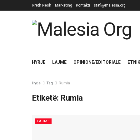
Rreth Nesh
Marketing
Kontakti
stafi@malesia.org
HYRJE
LAJME
OPINIONE/EDITORIALE
ETNI
Hyrje
Tag
Rumia
Etiketë:
Rumia
LAJME