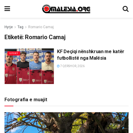
Hyrje
Tag
Romario Camaj
Etiketë:
Romario Camaj
KF Deçiqi nënshkruan me katër
SPORT
futbollistë nga Malësia
7 QERSHOR, 2026
Fotografia e muajit