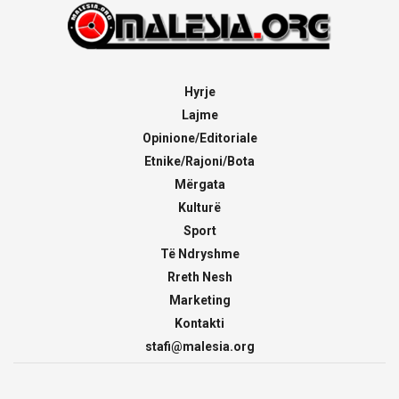
Hyrje
Lajme
Opinione/Editoriale
Etnike/Rajoni/Bota
Mërgata
Kulturë
Sport
Të Ndryshme
Rreth Nesh
Marketing
Kontakti
stafi@malesia.org