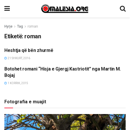
Hyrje
Tag
roman
Etiketë:
roman
Heshtja që bën zhurmë
KULTURË
21 SHKURT, 2016
Botohet romani “Hisja e Gjergj Kastriotit” nga Martin M.
KULTURË
Bojaj
1 KORRIK, 2015
Fotografia e muajit