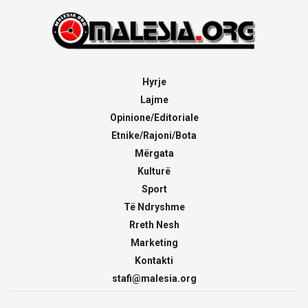
Hyrje
Lajme
Opinione/Editoriale
Etnike/Rajoni/Bota
Mërgata
Kulturë
Sport
Të Ndryshme
Rreth Nesh
Marketing
Kontakti
stafi@malesia.org