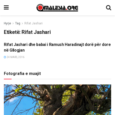
Hyrje
Tag
Rifat Jashari
Etiketë:
Rifat Jashari
Rifat Jashari dhe babai i Ramush Haradinajt dorë për dore
ETNIKE/RAJONI/BOTA
në Gllogjan
24 MARS, 2016
Fotografia e muajit