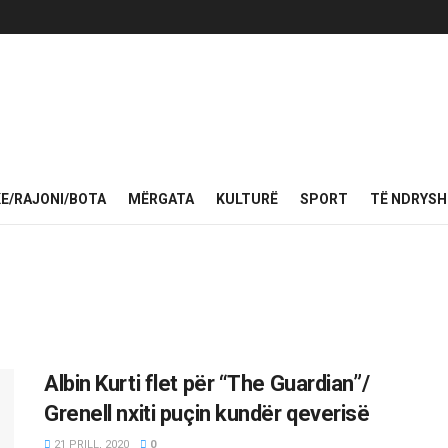
KE/RAJONI/BOTA
MËRGATA
KULTURË
SPORT
TË NDRYS
Albin Kurti flet për “The Guardian”/
Grenell nxiti puçin kundër qeverisë
21 PRILL, 2020
0