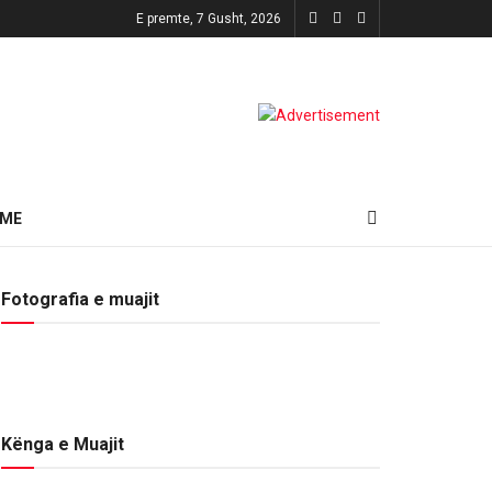
E premte, 7 Gusht, 2026
HME
Fotografia e muajit
Kënga e Muajit