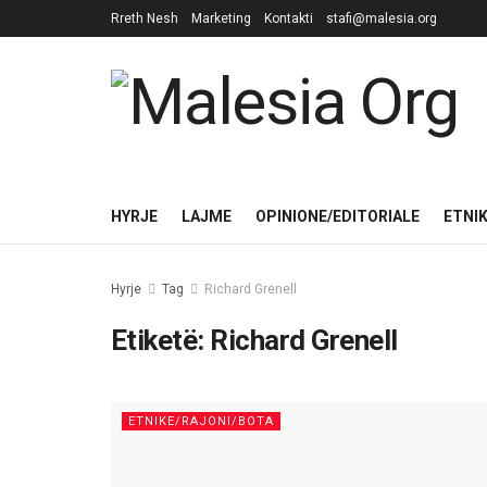
Rreth Nesh
Marketing
Kontakti
stafi@malesia.org
HYRJE
LAJME
OPINIONE/EDITORIALE
ETNI
Hyrje
Tag
Richard Grenell
Etiketë:
Richard Grenell
ETNIKE/RAJONI/BOTA