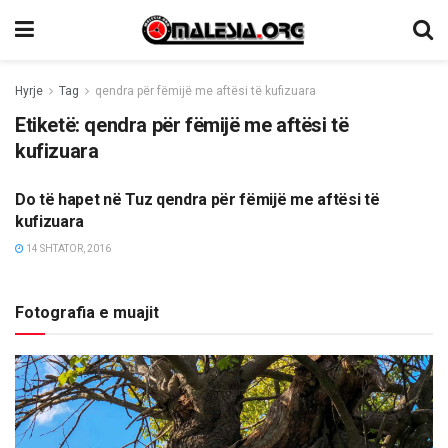
Hyrje
Tag
qendra për fëmijë me aftësi të kufizuara
Etiketë:
qendra për fëmijë me aftësi të
kufizuara
Do të hapet në Tuz qendra për fëmijë me aftësi të
TË NDRYSHME
kufizuara
14 SHTATOR, 2016
Fotografia e muajit