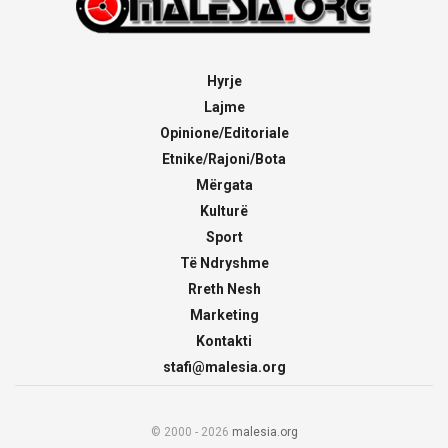
Hyrje
Lajme
Opinione/Editoriale
Etnike/Rajoni/Bota
Mërgata
Kulturë
Sport
Të Ndryshme
Rreth Nesh
Marketing
Kontakti
stafi@malesia.org
© 2000 - 2026
malesia.org