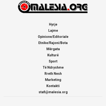
Hyrje
Lajme
Opinione/Editoriale
Etnike/Rajoni/Bota
Mërgata
Kulturë
Sport
Të Ndryshme
Rreth Nesh
Marketing
Kontakti
stafi@malesia.org