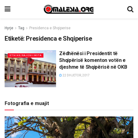
Hyrje
Tag
Presidenca e Shqiperise
Etiketë:
Presidenca e Shqiperise
Zëdhënësi i Presidentit të
ETNIKE/RAJONI/BOTA
Shqipërisë komenton votën e
djeshme të Shqipërisë në OKB
22 DHJETOR, 2017
Fotografia e muajit