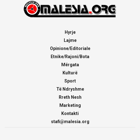
Hyrje
Lajme
Opinione/Editoriale
Etnike/Rajoni/Bota
Mërgata
Kulturë
Sport
Të Ndryshme
Rreth Nesh
Marketing
Kontakti
stafi@malesia.org