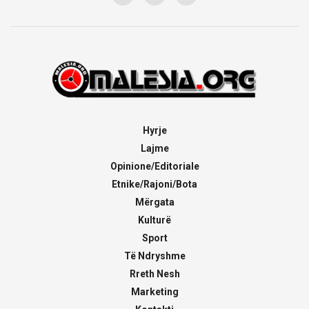
Hyrje
Lajme
Opinione/Editoriale
Etnike/Rajoni/Bota
Mërgata
Kulturë
Sport
Të Ndryshme
Rreth Nesh
Marketing