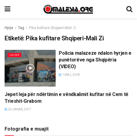
Hyrje
Tag
Pika kufitare Shqiperi-Mali Zi
Etiketë:
Pika kufitare Shqiperi-Mali Zi
Policia malazeze ndalon hyrjen e
LAJME
punëtorëve nga Shqipëria
(VIDEO)
1 MAJ, 2018
Jepet leja për ndërtimin e vëndkalimit kufitar në Cem të
LAJME
Trieshit-Grabom
26 JANAR, 2017
Fotografia e muajit