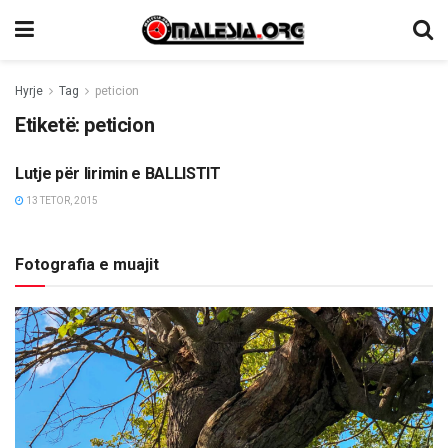
Hyrje
Tag
peticion
Etiketë:
peticion
Lutje për lirimin e BALLISTIT
TË NDRYSHME
13 TETOR, 2015
Fotografia e muajit