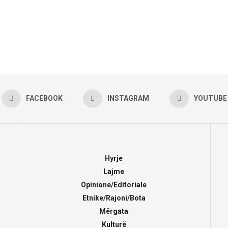
FACEBOOK
INSTAGRAM
YOUTUBE
Hyrje
Lajme
Opinione/Editoriale
Etnike/Rajoni/Bota
Mërgata
Kulturë