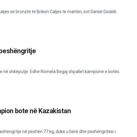
daljes së bronztë të Briken Caljes të martën, sot Daniel Godelli
peshëngritje
te në shkëputje. Edhe Romela Begaj shpallet kampione e botës
ampion bote në Kazakistan
peshëngritje në peshën 77 kg, duke u bërë dhe peshëngritësi i