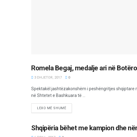
Romela Begaj, medalje ari në Botëro
SPORT
3 DHJETOR, 2017
0
Spektakël jashtëzakonshëm i peshëngritjes shqiptare 
në Shtetet e Bashkuara të ...
LEXO MË SHUMË
Shqipëria bëhet me kampion dhe në
SPORT