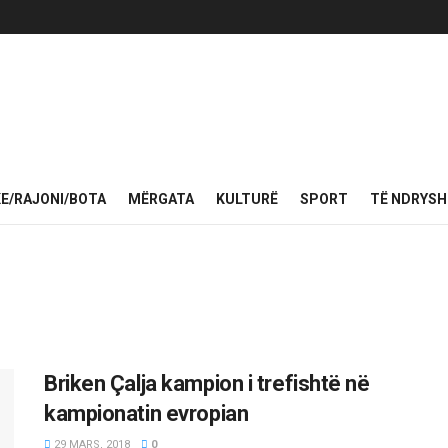
KE/RAJONI/BOTA
MËRGATA
KULTURË
SPORT
TË NDRYS
Briken Çalja kampion i trefishtë në
kampionatin evropian
29 MARS, 2018
0