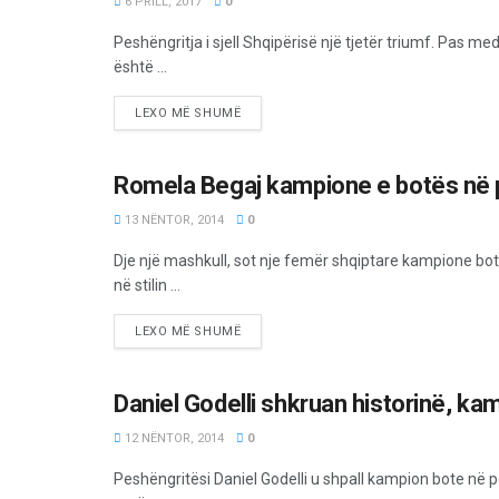
6 PRILL, 2017
0
Peshëngritja i sjell Shqipërisë një tjetër triumf. Pas me
është ...
LEXO MË SHUMË
Romela Begaj kampione e botës në 
SPORT
13 NËNTOR, 2014
0
Dje një mashkull, sot nje femër shqiptare kampione bo
në stilin ...
LEXO MË SHUMË
Daniel Godelli shkruan historinë, k
SPORT
12 NËNTOR, 2014
0
Peshëngritësi Daniel Godelli u shpall kampion bote në 