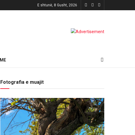
E shtunë, 8 Gusht, 2026
HME
Fotografia e muajit