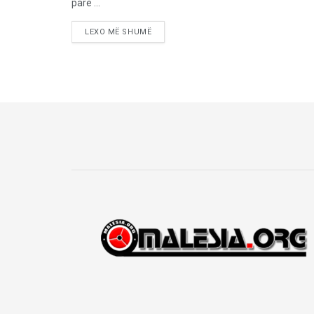
parë ...
LEXO MË SHUMË