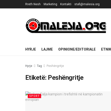
Rreth Nesh
Marketing
Kontakti
stafi@malesia.org
HYRJE
LAJME
OPINIONE/EDITORIALE
ETNI
Hyrje
Tag
Peshëngritje
Etiketë:
Peshëngritje
SPORT