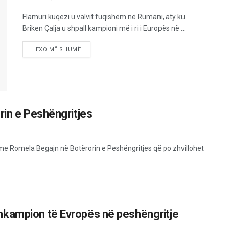
Flamuri kuqezi u valvit fuqishëm në Rumani, aty ku
Briken Çalja u shpall kampioni më i ri i Europës në ...
LEXO MË SHUMË
rin e Peshëngritjes
me Romela Begajn në Botërorin e Peshëngritjes që po zhvillohet
nkampion të Evropës në peshëngritje