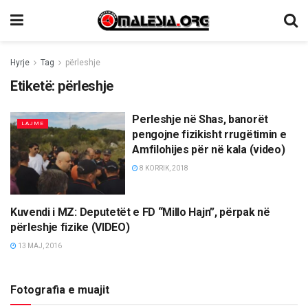
Hyrje
Tag
përleshje
Etiketë:
përleshje
Perleshje në Shas, banorët
LAJME
pengojne fizikisht rrugëtimin e
Amfilohijes për në kala (video)
8 KORRIK, 2018
Kuvendi i MZ: Deputetët e FD “Millo Hajn”, përpak në
LAJME
përleshje fizike (VIDEO)
13 MAJ, 2016
Fotografia e muajit