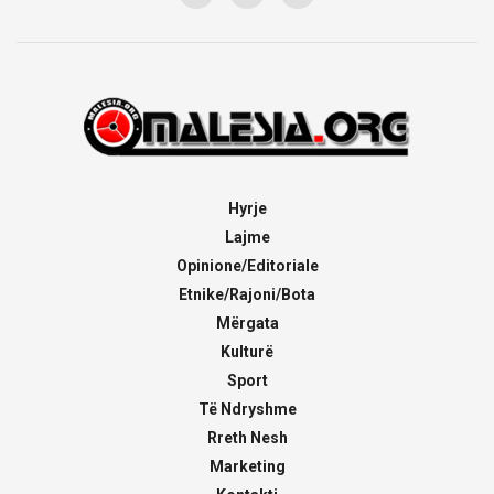
Hyrje
Lajme
Opinione/Editoriale
Etnike/Rajoni/Bota
Mërgata
Kulturë
Sport
Të Ndryshme
Rreth Nesh
Marketing