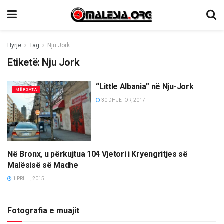
Hyrje
Tag
Nju Jork
Etiketë:
Nju Jork
“Little Albania” në Nju-Jork
MËRGATA
30 DHJETOR, 2017
Në Bronx, u përkujtua 104 Vjetori i Kryengritjes së
MËRGATA
Malësisë së Madhe
1 PRILL, 2015
Fotografia e muajit