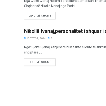
Nga Gjekë Gjonaj Ndikimi i presidentit amerikan Thoma
Shqipërisë Nikollë Ivanaj nga Parisi ...
LEXO MË SHUMË
Nikollë Ivanaj,personalitet i shquar 
OPINIONE/EDITORIALE
17 TETOR, 2014
0
Nga: Gjekë Gjonaj Asnjëherë nuk është e lehtë të shkru
shqiptare , ...
LEXO MË SHUMË