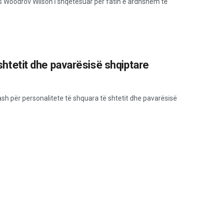
s Woodrov Wilson I shqetësuar për fatin e ardhshëm të
i shtetit dhe pavarësisë shqiptare
ash për personalitete të shquara të shtetit dhe pavarësisë