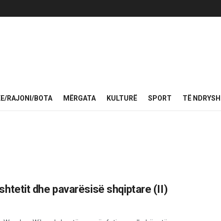
KE/RAJONI/BOTA
MËRGATA
KULTURË
SPORT
TË NDRYS
i shtetit dhe pavarësisë shqiptare (II)