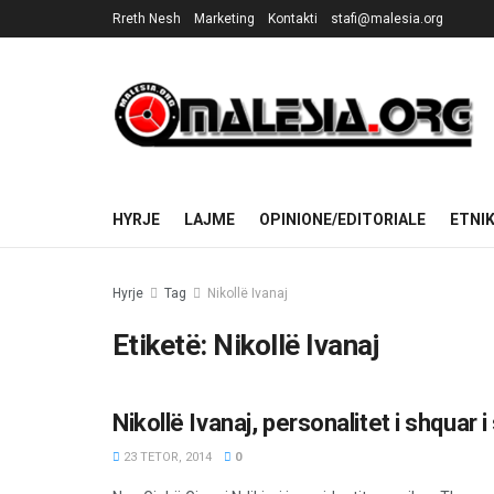
Rreth Nesh
Marketing
Kontakti
stafi@malesia.org
HYRJE
LAJME
OPINIONE/EDITORIALE
ETNI
Hyrje
Tag
Nikollë Ivanaj
Etiketë:
Nikollë Ivanaj
Nikollë Ivanaj, personalitet i shquar 
OPINIONE/EDITORIALE
23 TETOR, 2014
0