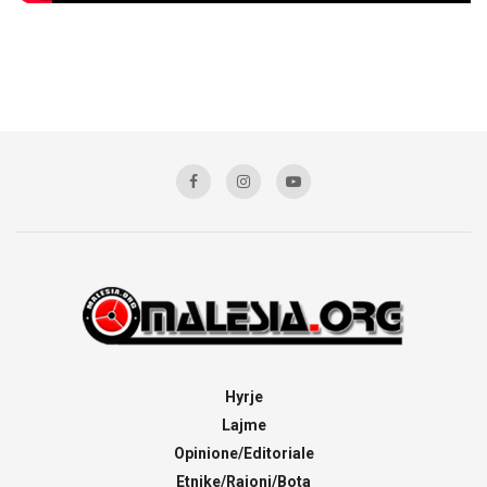
Hyrje
Lajme
Opinione/Editoriale
Etnike/Rajoni/Bota