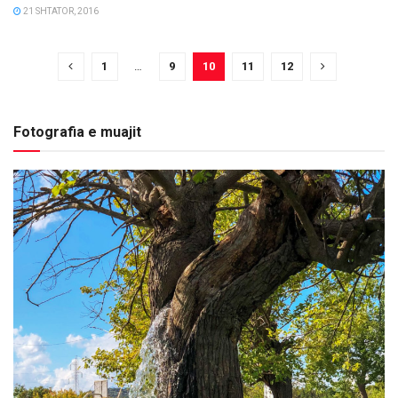
21 SHTATOR, 2016
1
…
9
10
11
12
Fotografia e muajit