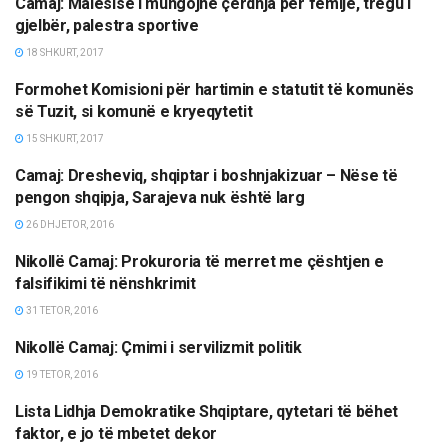
Camaj: Malësisë i mungojnë çerdhja për fëmijë, tregu i
LAJME
gjelbër, palestra sportive
18 SHKURT, 2017
Formohet Komisioni për hartimin e statutit të komunës
LAJME
së Tuzit, si komunë e kryeqytetit
15 SHKURT, 2017
Camaj: Dresheviq, shqiptar i boshnjakizuar – Nëse të
LAJME
pengon shqipja, Sarajeva nuk është larg
26 DHJETOR, 2016
Nikollë Camaj: Prokuroria të merret me çështjen e
LAJME
falsifikimi të nënshkrimit
31 TETOR, 2016
Nikollë Camaj: Çmimi i servilizmit politik
OPINIONE/EDITORIALE
19 TETOR, 2016
Lista Lidhja Demokratike Shqiptare, qytetari të bëhet
LAJME
faktor, e jo të mbetet dekor