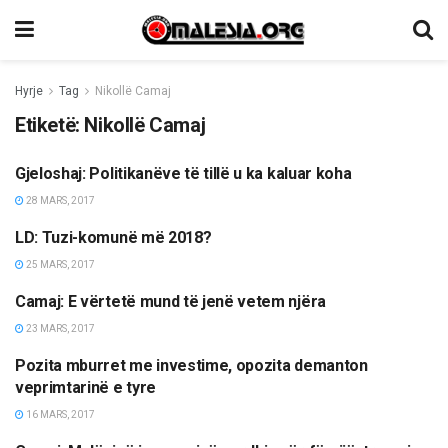
Hyrje
Tag
Nikollë Camaj
Etiketë:
Nikollë Camaj
Gjeloshaj: Politikanëve të tillë u ka kaluar koha
LAJME
28 MARS, 2017
LD: Tuzi-komunë më 2018?
LAJME
25 MARS, 2017
Camaj: E vërtetë mund të jenë vetem njëra
LAJME
23 MARS, 2017
Pozita mburret me investime, opozita demanton
LAJME
veprimtarinë e tyre
16 MARS, 2017