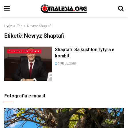
Hyrje
Tag
Nevryz Shaptafi
Etiketë:
Nevryz Shaptafi
Shaptafi: Sa kushton fytyra e
OPINIONE/EDITORIALE
kombit
3 PRILL, 2018
Fotografia e muajit