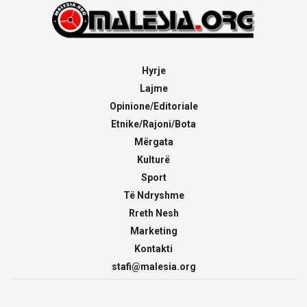
Hyrje
Lajme
Opinione/Editoriale
Etnike/Rajoni/Bota
Mërgata
Kulturë
Sport
Të Ndryshme
Rreth Nesh
Marketing
Kontakti
stafi@malesia.org