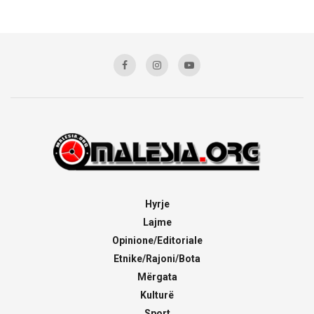
Hyrje
Lajme
Opinione/Editoriale
Etnike/Rajoni/Bota
Mërgata
Kulturë
Sport