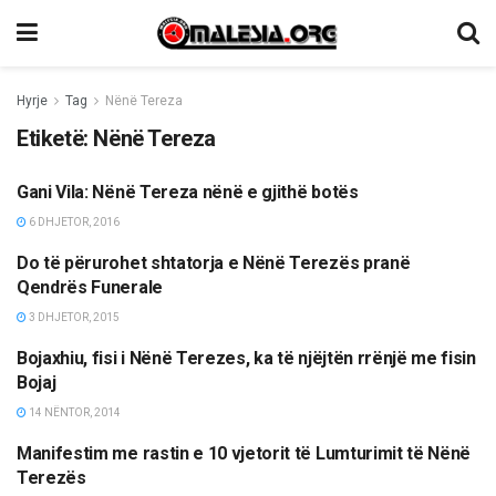
Hyrje
Tag
Nënë Tereza
Etiketë:
Nënë Tereza
Gani Vila: Nënë Tereza nënë e gjithë botës
OPINIONE/EDITORIALE
6 DHJETOR, 2016
Do të përurohet shtatorja e Nënë Terezës pranë
TË NDRYSHME
Qendrës Funerale
3 DHJETOR, 2015
Bojaxhiu, fisi i Nënë Terezes, ka të njëjtën rrënjë me fisin
OPINIONE/EDITORIALE
Bojaj
14 NËNTOR, 2014
Manifestim me rastin e 10 vjetorit të Lumturimit të Nënë
TË NDRYSHME
Terezës