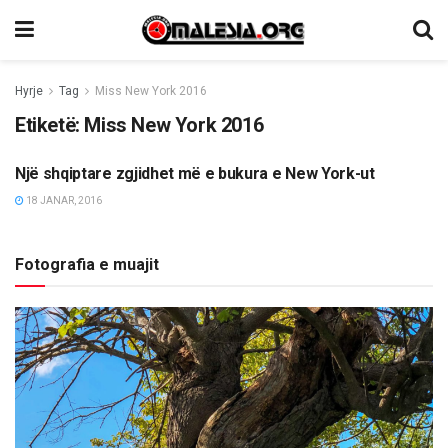
Hyrje
Tag
Miss New York 2016
Etiketë:
Miss New York 2016
Një shqiptare zgjidhet më e bukura e New York-ut
TË NDRYSHME
18 JANAR, 2016
Fotografia e muajit