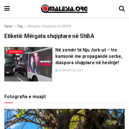
Hyrje
Tag
Mërgata shqiptare në ShBA
Etiketë:
Mërgata shqiptare në ShBA
Në zemër të Nju Jork-ut – tre
MËRGATA
kamionë me propagandë serbe,
diaspora shqiptare në heshtje!
26 SHTATOR, 2025
Fotografia e muajit