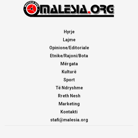
Hyrje
Lajme
Opinione/Editoriale
Etnike/Rajoni/Bota
Mërgata
Kulturë
Sport
Të Ndryshme
Rreth Nesh
Marketing
Kontakti
stafi@malesia.org