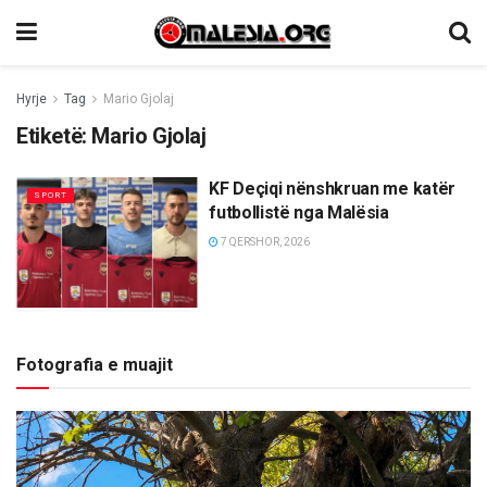
Hyrje
Tag
Mario Gjolaj
Etiketë:
Mario Gjolaj
KF Deçiqi nënshkruan me katër
SPORT
futbollistë nga Malësia
7 QERSHOR, 2026
Fotografia e muajit