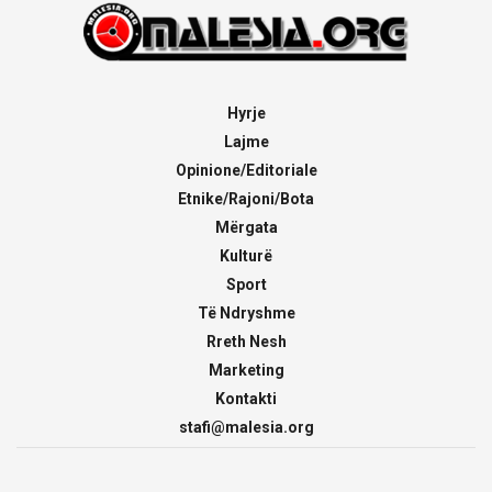
Hyrje
Lajme
Opinione/Editoriale
Etnike/Rajoni/Bota
Mërgata
Kulturë
Sport
Të Ndryshme
Rreth Nesh
Marketing
Kontakti
stafi@malesia.org