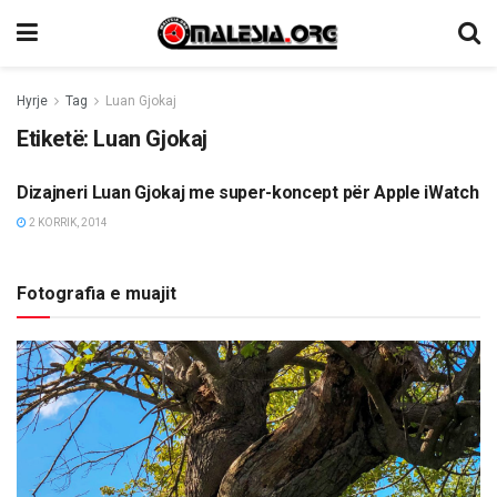
Hyrje
Tag
Luan Gjokaj
Etiketë:
Luan Gjokaj
Dizajneri Luan Gjokaj me super-koncept për Apple iWatch
TË NDRYSHME
2 KORRIK, 2014
Fotografia e muajit