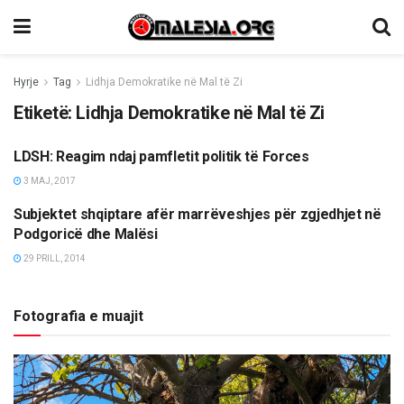
Hyrje
Tag
Lidhja Demokratike në Mal të Zi
Etiketë:
Lidhja Demokratike në Mal të Zi
LDSH: Reagim ndaj pamfletit politik të Forces
LAJME
3 MAJ, 2017
Subjektet shqiptare afër marrëveshjes për zgjedhjet në
LAJME
Podgoricë dhe Malësi
29 PRILL, 2014
Fotografia e muajit