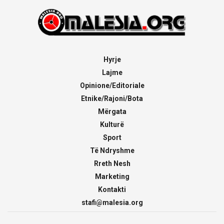
Hyrje
Lajme
Opinione/Editoriale
Etnike/Rajoni/Bota
Mërgata
Kulturë
Sport
Të Ndryshme
Rreth Nesh
Marketing
Kontakti
stafi@malesia.org