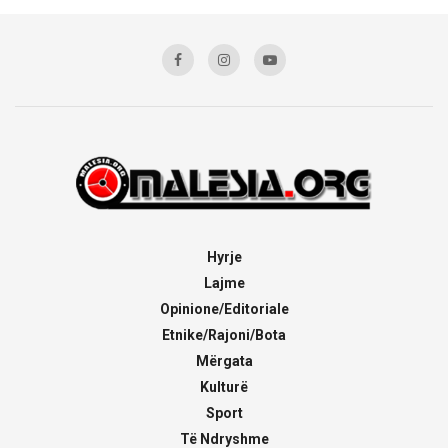
Hyrje
Lajme
Opinione/Editoriale
Etnike/Rajoni/Bota
Mërgata
Kulturë
Sport
Të Ndryshme