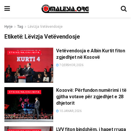
Hyrje
Tag
Lëvizja Vetëvendosje
Etiketë:
Lëvizja Vetëvendosje
Vetëvendosja e Albin Kurtit fiton
ETNIKE/RAJONI/BOTA
zgjedhjet në Kosovë
7 QERSHOR, 2026
Kosovë: Përfundon numërimi i të
ETNIKE/RAJONI/BOTA
gjitha votave për zgjedhjet e 28
dhjetorit
10 JANAR, 2026
LVV fiton bindshëm, i hapet rruga