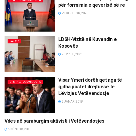
ETNIKE/RAJONI/BOTA
për formimin e qeverisë së re
29 DHJETOR, 2025
LDSH-Vizitë në Kuvendin e
LAJME
Kosovës
26 PRILL, 2021
Visar Ymeri dorëhiqet nga të
ETNIKE/RAJONI/BOTA
gjitha postet drejtuese të
Lëvizjes Vetëvendosje
3 JANAR, 2018
Vdes në paraburgim aktivisti i Vetëvendosjes
ETNIKE/RAJONI/BOTA
5 NËNTOR, 2016