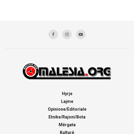
Hyrje
Lajme
Opinione/Editoriale
Etnike/Rajoni/Bota
Mërgata
Kulturë