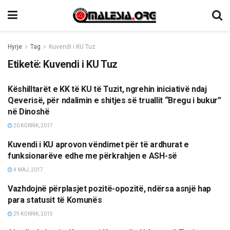
Hyrje
Tag
Kuvendi i KU Tuz
Etiketë:
Kuvendi i KU Tuz
Këshilltarët e KK të KU të Tuzit, ngrehin iniciativë ndaj
LAJME
Qeverisë, për ndalimin e shitjes së truallit “Bregu i bukur”
në Dinoshë
20 KORRIK, 2017
Kuvendi i KU aprovon vëndimet për të ardhurat e
LAJME
funksionarëve edhe me përkrahjen e ASH-së
4 MAJ, 2017
Vazhdojnë përplasjet pozitë-opozitë, ndërsa asnjë hap
LAJME
para statusit të Komunës
29 KORRIK, 2015