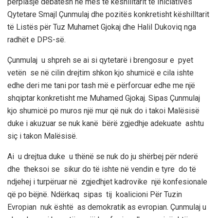
përplasje debatesh në mes të këshilltarit të Iniciativës
Qytetare Smajl Çunmulaj dhe pozitës konkretisht këshilltarit
të Listës për Tuz Muhamet Gjokaj dhe Halil Dukoviq nga
radhët e DPS-së.
Çunmulaj u shpreh se ai si qytetarë i brengosur e pyet
vetën se në cilin drejtim shkon kjo shumicë e cila ishte
edhe deri me tani por tash më e përforcuar edhe me një
shqiptar konkretisht me Muhamed Gjokaj. Sipas Çunmulaj
kjo shumicë po muros një mur që nuk do i takoi Malësisë
duke i akuzuar se nuk kanë bërë zgjedhje adekuate ashtu
siç i takon Malësisë.
Ai u drejtua duke u thënë se nuk do ju shërbej për nderë
dhe theksoi se sikur do të ishte në vendin e tyre do të
ndjehej i turpëruar në zgjedhjet kadrovike një konfesionale
që po bëjnë. Ndërkaq sipas tij koalicioni Për Tuzin
Evropian nuk është as demokratik as evropian. Çunmulaj u