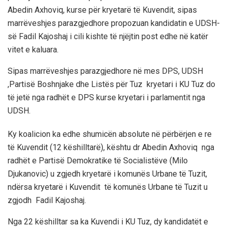
Abedin Axhoviq, kurse për kryetarë të Kuvendit, sipas
marrëveshjes parazgjedhore propozuan kandidatin e UDSH-
së Fadil Kajoshaj i cili kishte të njëjtin post edhe në katër
vitet e kaluara.
Sipas marrëveshjes parazgjedhore në mes DPS, UDSH
,Partisë Boshnjake dhe Listës për Tuz kryetari i KU Tuz do
të jetë nga radhët e DPS kurse kryetari i parlamentit nga
UDSH.
Ky koalicion ka edhe shumicën absolute në përbërjen e re
të Kuvendit (12 këshilltarë), kështu dr Abedin Axhoviq nga
radhët e Partisë Demokratike të Socialistëve (Milo
Djukanovic) u zgjedh kryetarë i komunës Urbane të Tuzit,
ndërsa kryetarë i Kuvendit të komunës Urbane të Tuzit u
zgjodh Fadil Kajoshaj.
Nga 22 këshilltar sa ka Kuvendi i KU Tuz, dy kandidatët e