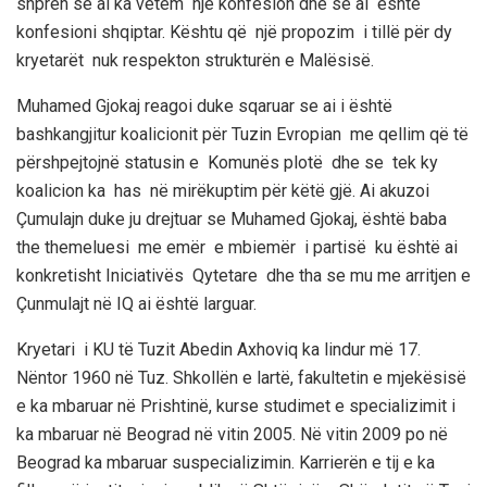
shpreh se ai ka vetëm një konfesion dhe se ai është
konfesioni shqiptar. Kështu që një propozim i tillë për dy
kryetarët nuk respekton strukturën e Malësisë.
Muhamed Gjokaj reagoi duke sqaruar se ai i është
bashkangjitur koalicionit për Tuzin Evropian me qellim që të
përshpejtojnë statusin e Komunës plotë dhe se tek ky
koalicion ka has në mirëkuptim për këtë gjë. Ai akuzoi
Çumulajn duke ju drejtuar se Muhamed Gjokaj, është baba
the themeluesi me emër e mbiemër i partisë ku është ai
konkretisht Iniciativës Qytetare dhe tha se mu me arritjen e
Çunmulajt në IQ ai është larguar.
Kryetari i KU të Tuzit Abedin Axhoviq ka lindur më 17.
Nëntor 1960 në Tuz. Shkollën e lartë, fakultetin e mjekësisë
e ka mbaruar në Prishtinë, kurse studimet e specializimit i
ka mbaruar në Beograd në vitin 2005. Në vitin 2009 po në
Beograd ka mbaruar suspecializimin. Karrierën e tij e ka