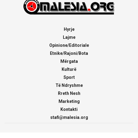
Hyrje
Lajme
Opinione/Editoriale
Etnike/Rajoni/Bota
Mërgata
Kulturë
Sport
Të Ndryshme
Rreth Nesh
Marketing
Kontakti
stafi@malesia.org
© 2000 - 2026
malesia.org