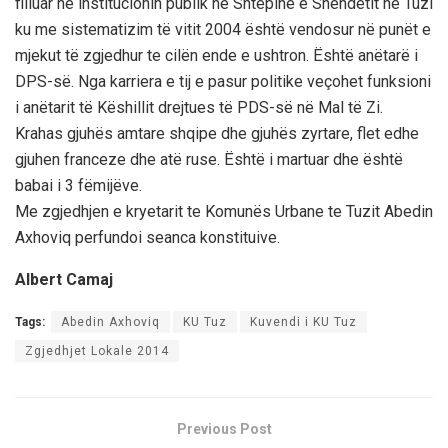
filluar në institucionin publik në Shtëpinë e Shëndetit në Tuzi
ku me sistematizim të vitit 2004 është vendosur në punët e
mjekut të zgjedhur te cilën ende e ushtron. Është anëtarë i
DPS-së. Nga karriera e tij e pasur politike veçohet funksioni
i anëtarit të Këshillit drejtues të PDS-së në Mal të Zi.
Krahas gjuhës amtare shqipe dhe gjuhës zyrtare, flet edhe
gjuhen franceze dhe atë ruse. Është i martuar dhe është
babai i 3 fëmijëve.
Me zgjedhjen e kryetarit te Komunës Urbane te Tuzit Abedin
Axhoviq perfundoi seanca konstituive.
Albert Camaj
Tags:
Abedin Axhoviq
KU Tuz
Kuvendi i KU Tuz
Zgjedhjet Lokale 2014
Previous Post