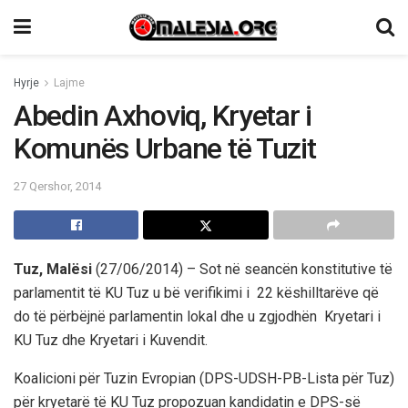
Hyrje
Lajme
Abedin Axhoviq, Kryetar i
Komunës Urbane të Tuzit
27 Qershor, 2014
Tuz, Malësi
(27/06/2014) – Sot në seancën konstitutive të
parlamentit të KU Tuz u bë verifikimi i 22 këshilltarëve që
do të përbëjnë parlamentin lokal dhe u zgjodhën Kryetari i
KU Tuz dhe Kryetari i Kuvendit.
Koalicioni për Tuzin Evropian (DPS-UDSH-PB-Lista për Tuz)
për kryetarë të KU Tuz propozuan kandidatin e DPS-së