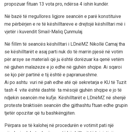
propozuar fituan 13 vota pro, ndërsa 4 ishin kundër.
Në bazë të rregullores ligjore seancën e parë konstituive
me përbërjen e re të këshilltareve e drejtojë këshilltari më i
vjetër i kuvendit Smail-Maliq Çunmulaj.
Në fillim të seancës këshilltari i LDnëMZ Nikollë Camaj tha
se këshilltarët e asaj parti nuk do të marrin pjesë në votim
për arsye se materiali që ju është dorëzuar ka qenë vetëm
në gjuhen malazeze e jo edhe në gjuhën shqipe. Ai sqaroi
se kjo për partinë e tij është e papranueshme.
Ai po ashtu vuri në pah edhe atë që sekretarja e KU të Tuzit
tash 4 vite është dashtë ta mësojë gjuhën shqipe e jo të
ndjekin seancën me kufje. Këshilltarët e LDnëMZ në shenjë
proteste braktisën seancën dhe gjithashtu ftuan edhe grupin
tjetër opozitar që tu bashkëngjiten.
Përpara se të kalohej në procedurën e votimit pati një