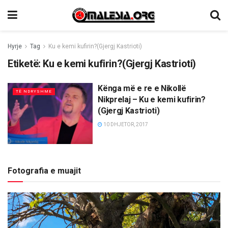
Hyrje
Tag
Ku e kemi kufirin?(Gjergj Kastrioti)
Etiketë:
Ku e kemi kufirin?(Gjergj Kastrioti)
Kënga më e re e Nikollë
TË NDRYSHME
Nikprelaj – Ku e kemi kufirin?
(Gjergj Kastrioti)
10 DHJETOR, 2017
Fotografia e muajit