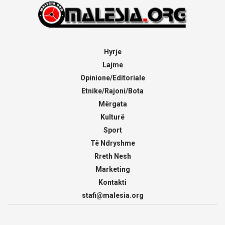
Hyrje
Lajme
Opinione/Editoriale
Etnike/Rajoni/Bota
Mërgata
Kulturë
Sport
Të Ndryshme
Rreth Nesh
Marketing
Kontakti
stafi@malesia.org