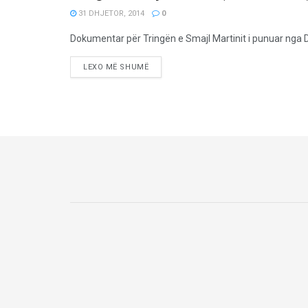
31 DHJETOR, 2014
0
Dokumentar për Tringën e Smajl Martinit i punuar nga Di
LEXO MË SHUMË