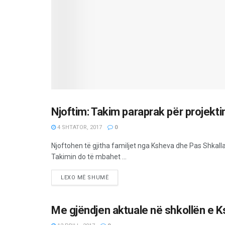
Njoftim: Takim paraprak për projekt
MËRGATA
4 SHTATOR, 2017
0
Njoftohen të gjitha familjet nga Ksheva dhe Pas Shkall
Takimin do të mbahet ...
LEXO MË SHUMË
Me gjëndjen aktuale në shkollën e K
OPINIONE/EDITORIALE