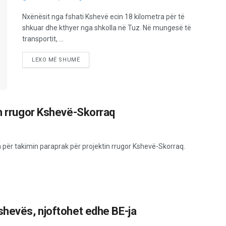
Nxënësit nga fshati Kshevë ecin 18 kilometra për të
shkuar dhe kthyer nga shkolla në Tuz. Në mungesë të
transportit, ...
LEXO MË SHUMË
in rrugor Kshevë-Skorraq
a për takimin paraprak për projektin rrugor Kshevë-Skorraq.
shevës, njoftohet edhe BE-ja