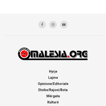
Hyrje
Lajme
Opinione/Editoriale
Etnike/Rajoni/Bota
Mërgata
Kulturë