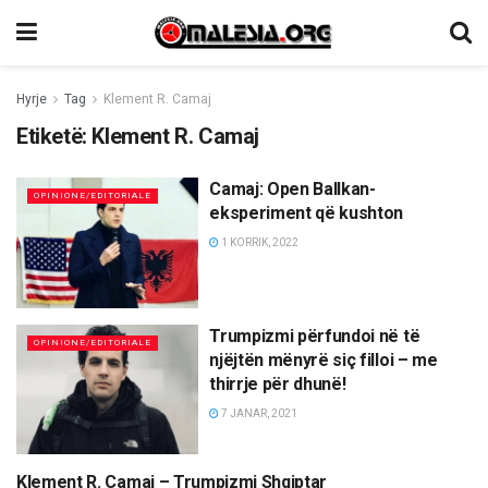
Hyrje
Tag
Klement R. Camaj
Etiketë:
Klement R. Camaj
Camaj: Open Ballkan-
OPINIONE/EDITORIALE
eksperiment që kushton
1 KORRIK, 2022
Trumpizmi përfundoi në të
OPINIONE/EDITORIALE
njëjtën mënyrë siç filloi – me
thirrje për dhunë!
7 JANAR, 2021
Klement R. Camaj – Trumpizmi Shqiptar