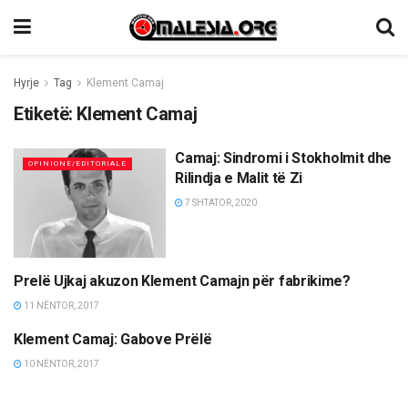
Hyrje
Tag
Klement Camaj
Etiketë:
Klement Camaj
Camaj: Sindromi i Stokholmit dhe
OPINIONE/EDITORIALE
Rilindja e Malit të Zi
7 SHTATOR, 2020
Prelë Ujkaj akuzon Klement Camajn për fabrikime?
LAJME
11 NËNTOR, 2017
Klement Camaj: Gabove Prëlë
OPINIONE/EDITORIALE
10 NËNTOR, 2017