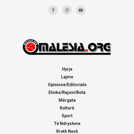
Hyrje
Lajme
Opinione/Editoriale
Etnike/Rajoni/Bota
Mërgata
Kulturë
Sport
Të Ndryshme
Rreth Nesh