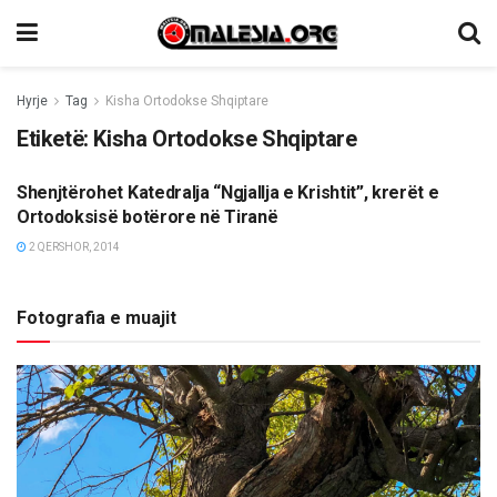
Hyrje
Tag
Kisha Ortodokse Shqiptare
Etiketë:
Kisha Ortodokse Shqiptare
Shenjtërohet Katedralja “Ngjallja e Krishtit”, krerët e
ETNIKE/RAJONI/BOTA
Ortodoksisë botërore në Tiranë
2 QERSHOR, 2014
Fotografia e muajit