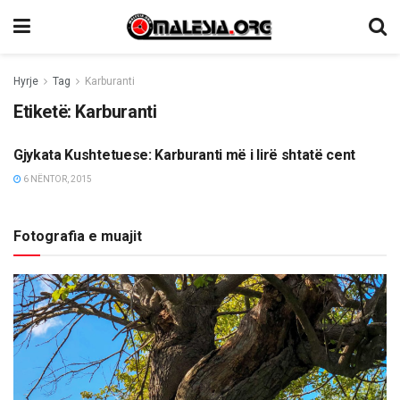
Hyrje
Tag
Karburanti
Etiketë:
Karburanti
Gjykata Kushtetuese: Karburanti më i lirë shtatë cent
LAJME
6 NËNTOR, 2015
Fotografia e muajit