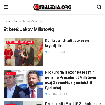
Hyrje
Tag
Jakov Millatoviq
Etiketë:
Jakov Millatoviq
Kur kreu i shtetit dekoron
OPINIONE/EDITORIALE
kryedjallin
7 NËNTOR, 2025
Prokuroria rrëzon kallëzimin
LAJME
penal të Presidentit Millatoviq
ndaj Zëvendëskryeministrit
Gjeloshaj
27 SHTATOR, 2025
Presidenti i Malit të Zi thotë se e