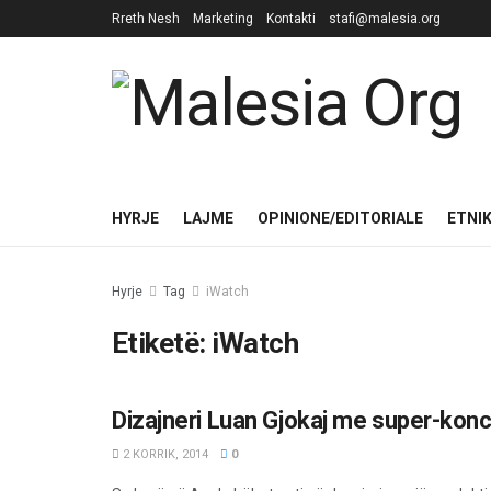
Rreth Nesh
Marketing
Kontakti
stafi@malesia.org
HYRJE
LAJME
OPINIONE/EDITORIALE
ETNI
Hyrje
Tag
iWatch
Etiketë:
iWatch
Dizajneri Luan Gjokaj me super-kon
TË NDRYSHME
2 KORRIK, 2014
0