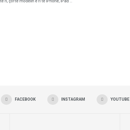
 ri, çoftë modelin e ri të iPhone, iPad ...
FACEBOOK
INSTAGRAM
YOUTUBE