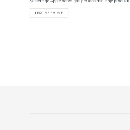
Sa herë që Apple bëhet gati për lansimin e një produkti të
LEXO MË SHUMË