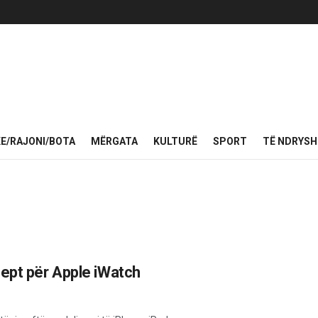
KE/RAJONI/BOTA
MËRGATA
KULTURË
SPORT
TË NDRYS
cept për Apple iWatch